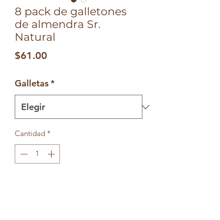
8 pack de galletones
de almendra Sr.
Natural
Precio
$61.00
Galletas
*
Cantidad
*
Agregar al carrito
Caja con 8 deliciosos galletones de