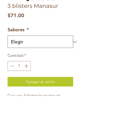
3 blisters Manasur
Precio
$71.00
Sabores
*
Cantidad
*
Agregar al carrito
Caja con 3 blisters/paquetes de
galletas Manasur
Sabores: